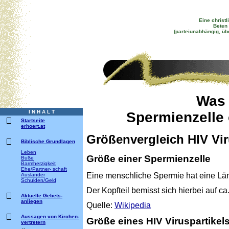
Eine christl
Beten 
(parteiunabhängig, üb
Was 
I N H A L T
Spermienzelle 
Startseite
erhoert.at
Größenvergleich HIV Vir
Biblische Grundlagen
Leben
Größe einer Spermienzelle
Buße
Barmherzigkeit
Ehe/Partner- schaft
Eine menschliche Spermie hat eine Lä
Ausländer
Schulden/Geld
Der Kopfteil bemisst sich hierbei auf 
Aktuelle Gebets-
anliegen
Quelle:
Wikipedia
Aussagen von Kirchen-
Größe eines HIV Viruspartikel
vertretern