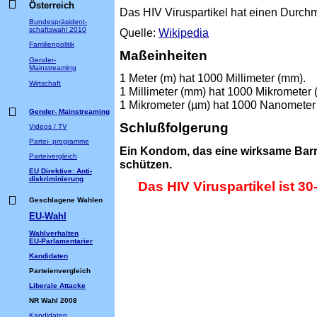
Österreich
Das HIV Viruspartikel hat einen Durch
Bundespräsident-
schaftswahl 2010
Quelle:
Wikipedia
Familienpolitik
Maßeinheiten
Gender-
Mainstreaming
1 Meter (m) hat 1000 Millimeter (mm).
Wirtschaft
1 Millimeter (mm) hat 1000 Mikrometer 
1 Mikrometer (µm) hat 1000 Nanometer
Gender- Mainstreaming
Schlußfolgerung
Videos / TV
Partei- programme
Ein Kondom, das eine wirksame Barri
Parteivergleich
schützen.
EU Direktive: Anti-
diskriminierung
Das HIV Viruspartikel ist 3
Geschlagene Wahlen
EU-Wahl
Wahlverhalten
EU-Parlamentarier
Kandidaten
Parteienvergleich
Liberale Attacke
NR Wahl 2008
Kandidaten