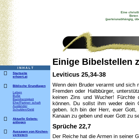
Eine christl
Beten 
(parteiunabhängig, üb
Einige Bibelstelle
I N H A L T
Leviticus 25,34-38
Startseite
erhoert.at
Wenn dein Bruder verarmt und sich ne
Biblische Grundlagen
Fremden oder Halbbürger, unterstüt
Leben
Buße
keinen Zins und Wucher! Fürchte d
Barmherzigkeit
können. Du sollst ihm weder dein
Ehe/Partner- schaft
Ausländer
geben. Ich bin der Herr, euer Gott
Schulden/Geld
Kanaan zu geben und euer Gott zu se
Aktuelle Gebets-
anliegen
Sprüche 22,7
Aussagen von Kirchen-
vertretern
Der Reiche hat die Armen in seiner G