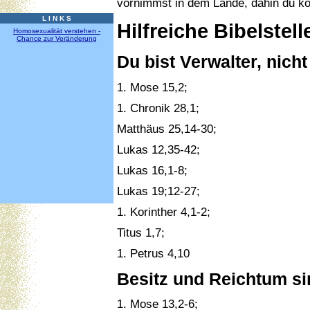
vornimmst in dem Lande, dahin du k
L I N K S
Hilfreiche Bibelste
Homosexualität verstehen -
Chance zur Veränderung
Du bist Verwalter, nicht
1. Mose 15,2;
1. Chronik 28,1;
Matthäus 25,14-30;
Lukas 12,35-42;
Lukas 16,1-8;
Lukas 19;12-27;
1. Korinther 4,1-2;
Titus 1,7;
1. Petrus 4,10
Besitz und Reichtum si
1. Mose 13,2-6;