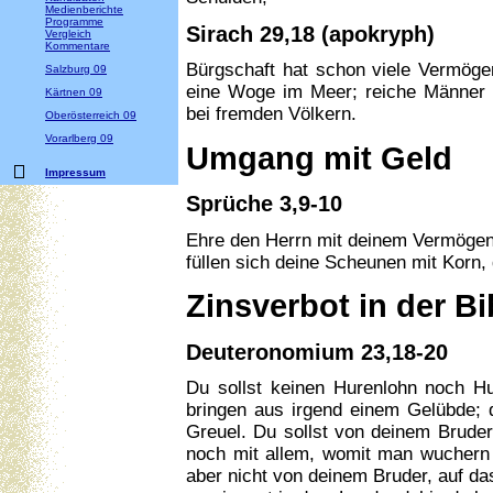
Medienberichte
Programme
Sirach 29,18 (apokryph)
Vergleich
Kommentare
Bürgschaft hat schon viele Vermöge
Salzburg 09
eine Woge im Meer; reiche Männer h
Kärtnen 09
bei fremden Völkern.
Oberösterreich 09
Vorarlberg 09
Umgang mit Geld
Impressum
Sprüche 3,9-10
Ehre den Herrn mit deinem Vermögen
füllen sich deine Scheunen mit Korn,
Zinsverbot in der Bi
Deuteronomium 23,18-20
Du sollst keinen Hurenlohn noch 
bringen aus irgend einem Gelübde;
Greuel. Du sollst von deinem Brude
noch mit allem, womit man wucher
aber nicht von deinem Bruder, auf da