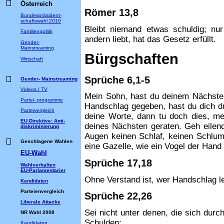
Österreich
Römer 13,8
Bundespräsident-
schaftswahl 2010
Bleibt niemand etwas schuldig; nu
Familienpolitik
andern liebt, hat das Gesetz erfüllt.
Gender-
Mainstreaming
Bürgschaften
Wirtschaft
Sprüche 6,1-5
Gender- Mainstreaming
Videos / TV
Mein Sohn, hast du deinem Nächsten
Partei- programme
Handschlag gegeben, hast du dich d
Parteivergleich
deine Worte, dann tu doch dies, me
EU Direktive: Anti-
deines Nächsten geraten. Geh eilen
diskriminierung
Augen keinen Schlaf, keinen Schlum
Geschlagene Wahlen
eine Gazelle, wie ein Vogel der Hand
EU-Wahl
Sprüche 17,18
Wahlverhalten
EU-Parlamentarier
Ohne Verstand ist, wer Handschlag le
Kandidaten
Parteienvergleich
Sprüche 22,26
Liberale Attacke
Sei nicht unter denen, die sich durch
NR Wahl 2008
Schulden;
Kandidaten