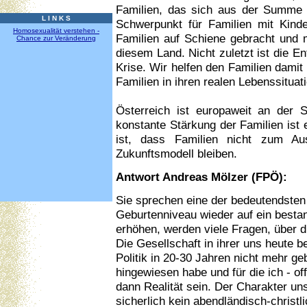
Familien, das sich aus der Summe d
L I N K S
Schwerpunkt für Familien mit Kind
Homosexualität verstehen -
Familien auf Schiene gebracht und m
Chance zur Veränderung
diesem Land. Nicht zuletzt ist die En
Krise. Wir helfen den Familien damit 
Familien in ihren realen Lebenssituat
Österreich ist europaweit an der 
konstante Stärkung der Familien ist e
ist, dass Familien nicht zum Au
Zukunftsmodell bleiben.
Antwort Andreas Mölzer (FPÖ):
Sie sprechen eine der bedeutendsten
Geburtenniveau wieder auf ein besta
erhöhen, werden viele Fragen, über d
Die Gesellschaft in ihrer uns heute 
Politik in 20-30 Jahren nicht mehr g
hingewiesen habe und für die ich - off
dann Realität sein. Der Charakter uns
sicherlich kein abendländisch-christl