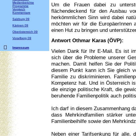
Medienberichte
Um die Frauen dabei zu unterst
Programme
Vergleich
flächendeckend für den Ausbau von
Kommentare
herkömmlichen Sinn wird dabei natür
Salzburg 09
möchten wir für die EuropäerInnen a
Kärtnen 09
einen Hut zu bringen und unterstützen 
Oberösterreich 09
Vorarlberg 09
Antwort Othmar Karas (ÖVP):
Impressum
Vielen Dank für Ihr E-Mail. Es ist 
sich über die Probleme unserer Ge
machen. Damit helfen Sie der Poli
diesem Punkt kann ich Sie gleich vo
Familie zu diskriminieren. Familienp
Kompetenz hat. Und in Österreich is
die einzige politische Kraft, die gew
beruhende Familienpolitik auch polit
Ich darf in diesem Zusammenhang dar
dass Mehrkindfamilien stärker unte
Familienbeihilfe sowie den Mehrkind
Neben einer Tarifsenkung für alle, 