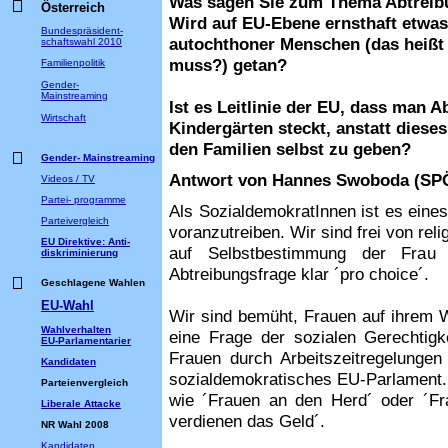
Was sagen Sie zum Thema Abtreib
Österreich
Wird auf EU-Ebene ernsthaft etwas
Bundespräsident-
autochthoner Menschen (das heißt 
schaftswahl 2010
muss?) getan?
Familienpolitik
Gender-
Mainstreaming
Ist es Leitlinie der EU, dass man 
Wirtschaft
Kindergärten steckt, anstatt dieses
den Familien selbst zu geben?
Gender- Mainstreaming
Antwort von Hannes Swoboda (SP
Videos / TV
Partei- programme
Als SozialdemokratInnen ist es eines
Parteivergleich
voranzutreiben. Wir sind frei von rel
EU Direktive: Anti-
auf Selbstbestimmung der Frau
diskriminierung
Abtreibungsfrage klar ´pro choice´.
Geschlagene Wahlen
EU-Wahl
Wir sind bemüht, Frauen auf ihrem W
Wahlverhalten
eine Frage der sozialen Gerechtigke
EU-Parlamentarier
Frauen durch Arbeitszeitregelungen
Kandidaten
sozialdemokratisches EU-Parlament. 
Parteienvergleich
wie ´Frauen an den Herd´ oder ´
Liberale Attacke
verdienen das Geld´.
NR Wahl 2008
Kandidaten