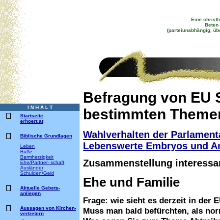
Eine christl
Beten 
(parteiunabhängig, üb
Befragung von EU 
I N H A L T
bestimmten Theme
Startseite
erhoert.at
Wahlverhalten der Parlamenta
Biblische Grundlagen
Lebenswerte Embryos und Ant
Leben
Buße
Barmherzigkeit
Zusammenstellung interessa
Ehe/Partner- schaft
Ausländer
Schulden/Geld
Ehe und Familie
Aktuelle Gebets-
anliegen
Frage: wie sieht es derzeit in der
Aussagen von Kirchen-
Muss man bald befürchten, als nor
vertretern